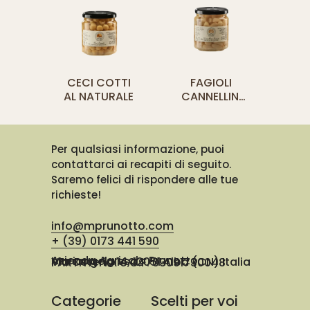
CECI COTTI
FAGIOLI
AL NATURALE
CANNELLINI
COTTI AL
NATURALE
Per qualsiasi informazione, puoi
contattarci ai recapiti di seguito.
Saremo felici di rispondere alle tue
richieste!
info@mprunotto.com
+ (39) 0173 441 590
Azienda Agricola Prunotto Mariangela ssa
Via Osteria 14, 12051 Alba (CN) Italia
PARTITA IVA e C.F. 03091730048
Categorie
Scelti per voi