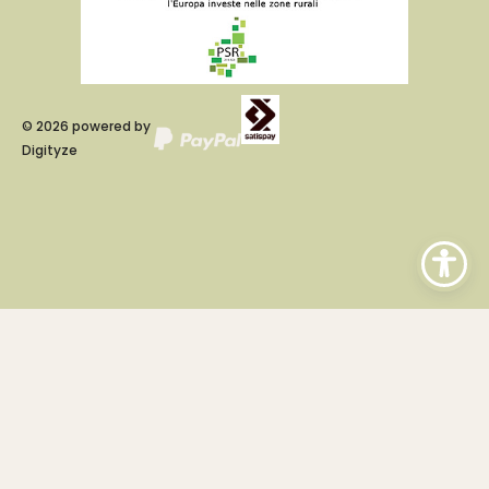
©
2026
powered by
Digityze