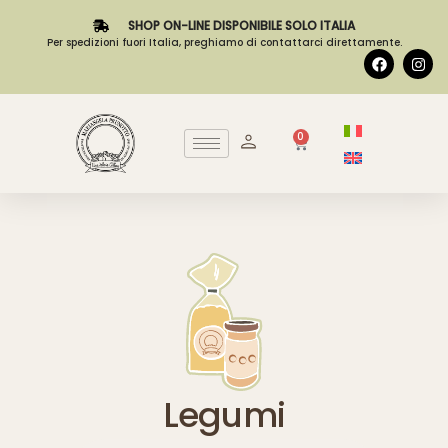
SHOP ON-LINE DISPONIBILE SOLO ITALIA
Per spedizioni fuori Italia, preghiamo di contattarci direttamente.
0
Legumi