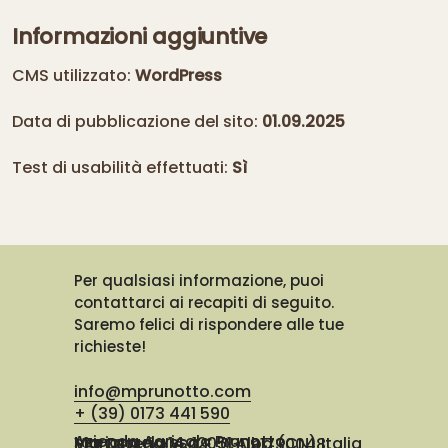
Informazioni aggiuntive
CMS utilizzato:
WordPress
Data di pubblicazione del sito:
01.09.2025
Test di usabilità effettuati:
Sì
Per qualsiasi informazione, puoi
contattarci ai recapiti di seguito.
Saremo felici di rispondere alle tue
richieste!
info@mprunotto.com
+ (39) 0173 441 590
Azienda Agricola Prunotto Mariangela ssa
Via Osteria 14, 12051 Alba (CN) Italia
PARTITA IVA e C.F. 03091730048