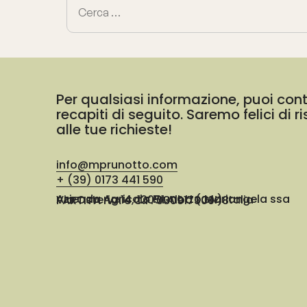
Per qualsiasi informazione, puoi cont
recapiti di seguito. Saremo felici di 
alle tue richieste!
info@mprunotto.com
+ (39) 0173 441 590
Azienda Agricola Prunotto Mariangela ssa
Via Osteria 14, 12051 Alba (CN) Italia
PARTITA IVA e C.F. 03091730048