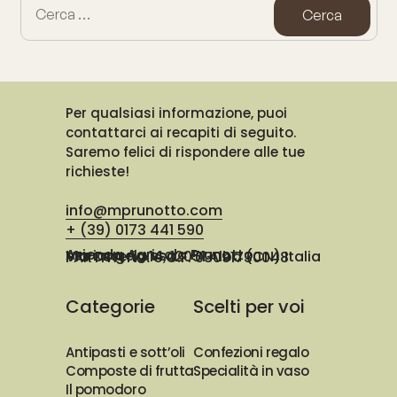
Per qualsiasi informazione, puoi
contattarci ai recapiti di seguito.
Saremo felici di rispondere alle tue
richieste!
info@mprunotto.com
+ (39) 0173 441 590
Azienda Agricola Prunotto Mariangela ssa
Via Osteria 14, 12051 Alba (CN) Italia
PARTITA IVA e C.F. 03091730048
Categorie
Scelti per voi
Antipasti e sott’oli
Confezioni regalo
Composte di frutta
Specialità in vaso
Il pomodoro