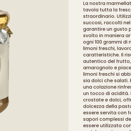
La nostra marmellata
tavola tutta la fres
straordinario. Utiliz
succosi, raccolti n
garantire un gusto p
svolto in maniera a
ogni 100 grammi di 
limoni freschi, lavo
caratteristiche. Il 
autentico del frutt
amarognolo e piacev
limoni freschi si ab
sia dolci che salati
una colazione rinfr
un tocco di acidità.
crostate e dolci, of
dolcezza della pasta
essere servita con 
sapori complessi dei 
essere utilizzata co