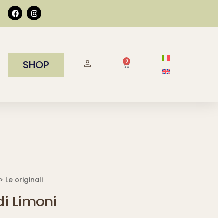
0
SHOP
 Le originali
i Limoni