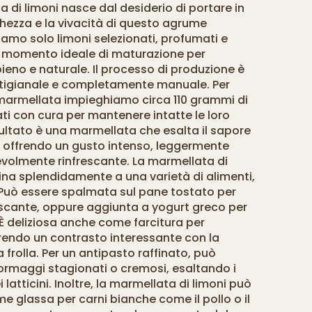
 di limoni nasce dal desiderio di portare in
chezza e la vivacità di questo agrume
ziamo solo limoni selezionati, profumati e
el momento ideale di maturazione per
ieno e naturale. Il processo di produzione è
rtigianale e completamente manuale. Per
marmellata impieghiamo circa 110 grammi di
rati con cura per mantenere intatte le loro
risultato è una marmellata che esalta il sapore
o, offrendo un gusto intenso, leggermente
olmente rinfrescante. La marmellata di
bina splendidamente a una varietà di alimenti,
. Può essere spalmata sul pane tostato per
escante, oppure aggiunta a yogurt greco per
 È deliziosa anche come farcitura per
frendo un contrasto interessante con la
 frolla. Per un antipasto raffinato, può
formaggi stagionati o cremosi, esaltando i
latticini. Inoltre, la marmellata di limoni può
me glassa per carni bianche come il pollo o il