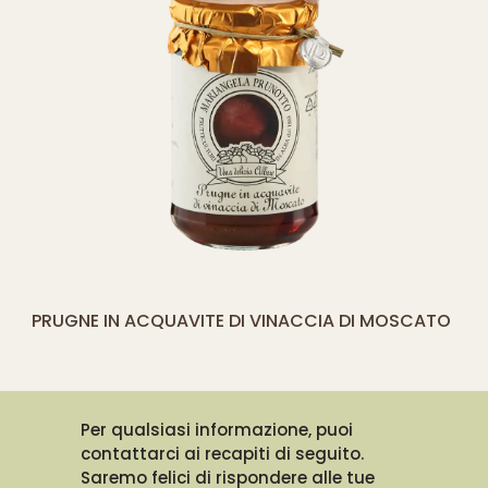
[yith_compare_button]
PRUGNE IN ACQUAVITE DI VINACCIA DI MOSCATO
AGGIUNGI
AL
CARRELLO
Per qualsiasi informazione, puoi
contattarci ai recapiti di seguito.
Saremo felici di rispondere alle tue