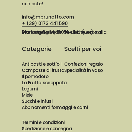
richieste!
info@mprunotto.com
+ (39) 0173 441 590
Azienda Agricola Prunotto Mariangela ssa
Via Osteria 14, 12051 Alba (CN) Italia
PARTITA IVA e C.F. 03091730048
Categorie
Scelti per voi
Antipasti e sott’oli
Confezioni regalo
Composte di frutta
Specialità in vaso
Il pomodoro
La Frutta sciroppata
Legumi
Miele
Succhi e infusi
Abbinamenti formaggi e carni
Termini e condizioni
Spedizione e consegna