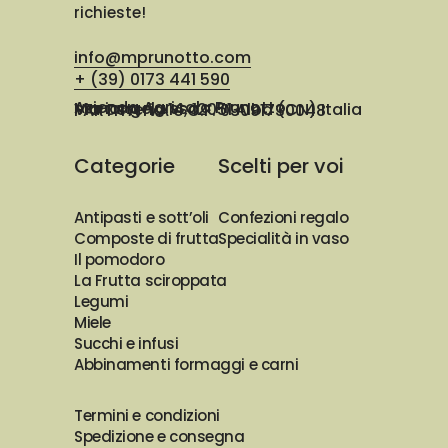
richieste!
info@mprunotto.com
+ (39) 0173 441 590
Azienda Agricola Prunotto Mariangela ssa
Via Osteria 14, 12051 Alba (CN) Italia
PARTITA IVA e C.F. 03091730048
Categorie
Scelti per voi
Antipasti e sott’oli
Confezioni regalo
Composte di frutta
Specialità in vaso
Il pomodoro
La Frutta sciroppata
Legumi
Miele
Succhi e infusi
Abbinamenti formaggi e carni
Termini e condizioni
Spedizione e consegna