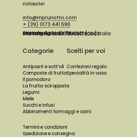
richieste!
info@mprunotto.com
+ (39) 0173 441 590
Azienda Agricola Prunotto Mariangela ssa
Via Osteria 14, 12051 Alba (CN) Italia
PARTITA IVA e C.F. 03091730048
Categorie
Scelti per voi
Antipasti e sott’oli
Confezioni regalo
Composte di frutta
Specialità in vaso
Il pomodoro
La Frutta sciroppata
Legumi
Miele
Succhi e infusi
Abbinamenti formaggi e carni
Termini e condizioni
Spedizione e consegna