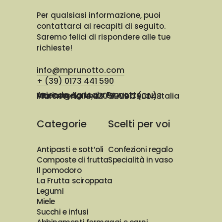
Per qualsiasi informazione, puoi
contattarci ai recapiti di seguito.
Saremo felici di rispondere alle tue
richieste!
info@mprunotto.com
+ (39) 0173 441 590
Azienda Agricola Prunotto Mariangela ssa
Via Osteria 14, 12051 Alba (CN) Italia
PARTITA IVA e C.F. 03091730048
Categorie
Scelti per voi
Antipasti e sott’oli
Confezioni regalo
Composte di frutta
Specialità in vaso
Il pomodoro
La Frutta sciroppata
Legumi
Miele
Succhi e infusi