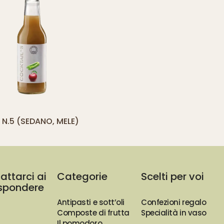
yith_compare_button]
N.5 (SEDANO, MELE)
AGGIUNGI
AL
CARRELLO
attarci ai
Categorie
Scelti per voi
rispondere
Antipasti e sott’oli
Confezioni regalo
Composte di frutta
Specialità in vaso
Il pomodoro