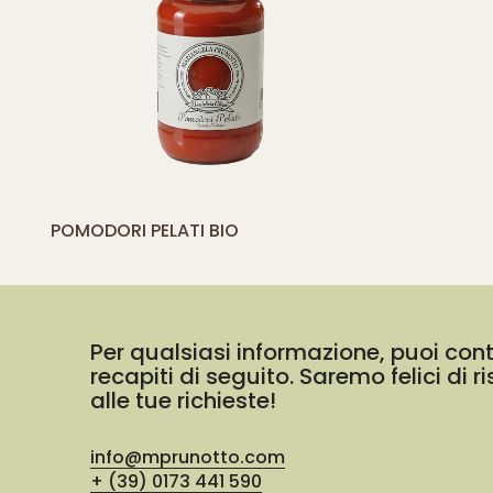
[yith_compare_button]
POMODORI PELATI BIO
AGGIUNGI
AL
CARRELLO
Per qualsiasi informazione, puoi cont
recapiti di seguito. Saremo felici di 
alle tue richieste!
info@mprunotto.com
+ (39) 0173 441 590