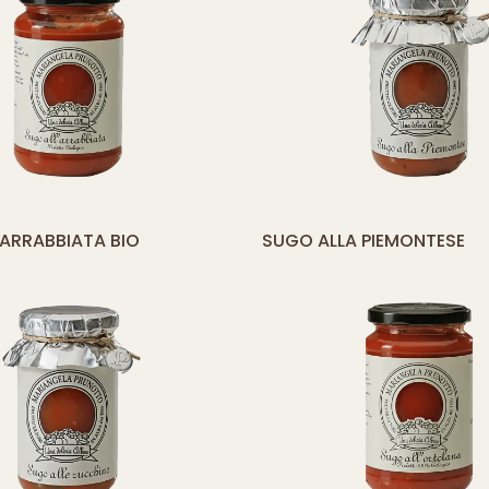
yith_compare_button]
[yith_compare_
’ARRABBIATA BIO
SUGO ALLA PIEMONTESE
AGGIUNGI
AL
CARRELLO