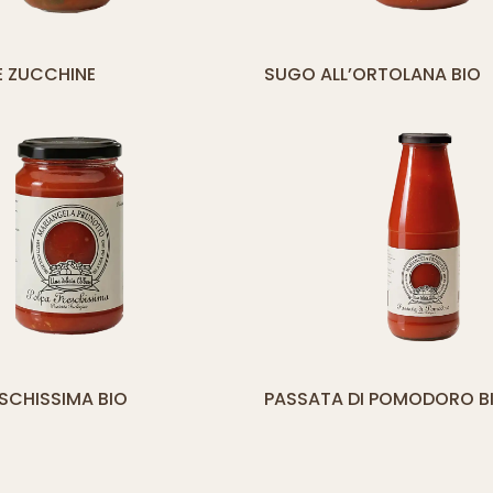
yith_compare_button]
[yith_compare_
E ZUCCHINE
SUGO ALL’ORTOLANA BIO
AGGIUNGI
AL
CARRELLO
yith_compare_button]
[yith_compare_
SCHISSIMA BIO
PASSATA DI POMODORO B
AGGIUNGI
AL
CARRELLO