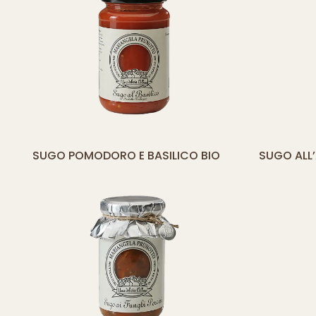
[yith_compare_button]
[
SUGO POMODORO E BASILICO BIO
SUGO ALL
AGGIUNGI
AL
CARRELLO