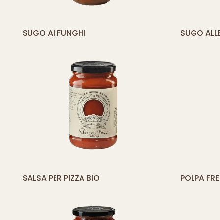
[yith_compare_button]
[
SUGO AI FUNGHI
SUGO ALL
AGGIUNGI
AL
CARRELLO
[yith_compare_button]
[
SALSA PER PIZZA BIO
POLPA FRE
AGGIUNGI
AL
CARRELLO