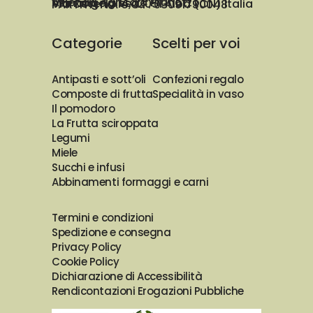
Azienda Agricola Prunotto Mariangela ssa
Via Osteria 14, 12051 Alba (CN) Italia
PARTITA IVA e C.F. 03091730048
Categorie
Scelti per voi
Antipasti e sott’oli
Confezioni regalo
Composte di frutta
Specialità in vaso
Il pomodoro
La Frutta sciroppata
Legumi
Miele
Succhi e infusi
Abbinamenti formaggi e carni
Termini e condizioni
Spedizione e consegna
Privacy Policy
Cookie Policy
Dichiarazione di Accessibilità
Rendicontazioni Erogazioni Pubbliche