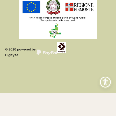
©
2026
powered by
Digityze