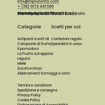
info@mprunotto.com
+ (39) 0173 441 590
Azienda Agricola Prunotto Mariangela ssa
Via Osteria 14, 12051 Alba (CN) Italia
PARTITA IVA e C.F. 03091730048
Categorie
Scelti per voi
Antipasti e sott’oli
Confezioni regalo
Composte di frutta
Specialità in vaso
Il pomodoro
La Frutta sciroppata
Legumi
Miele
Succhi e infusi
Abbinamenti formaggi e carni
Termini e condizioni
Spedizione e consegna
Privacy Policy
Cookie Policy
Dichiarazione di Accessibilità