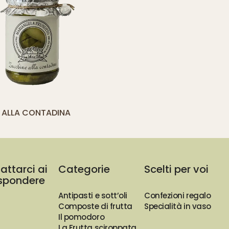
yith_compare_button]
 ALLA CONTADINA
AGGIUNGI
AL
CARRELLO
attarci ai
Categorie
Scelti per voi
rispondere
Antipasti e sott’oli
Confezioni regalo
Composte di frutta
Specialità in vaso
Il pomodoro
La Frutta sciroppata