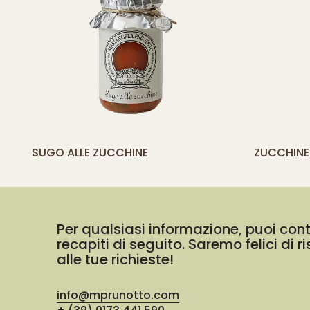
[yith_compare_button]
[
SUGO ALLE ZUCCHINE
ZUCCHINE
AGGIUNGI
AL
CARRELLO
Per qualsiasi informazione, puoi cont
recapiti di seguito. Saremo felici di 
alle tue richieste!
info@mprunotto.com