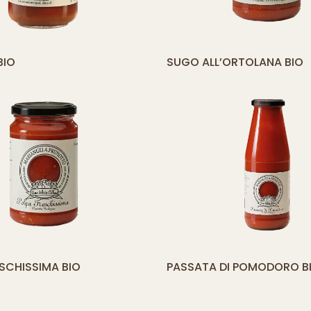
yith_compare_button]
[yith_compare_
BIO
SUGO ALL’ORTOLANA BIO
AGGIUNGI
AL
CARRELLO
yith_compare_button]
[yith_compare_
SCHISSIMA BIO
PASSATA DI POMODORO B
AGGIUNGI
AL
CARRELLO