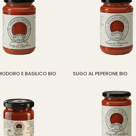
yith_compare_button]
[yith_compare_
ODORO E BASILICO BIO
SUGO AL PEPERONE BIO
AGGIUNGI
AL
CARRELLO