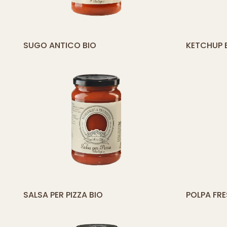
[yith_compare_button]
[
SUGO ANTICO BIO
KETCHUP 
AGGIUNGI
AL
CARRELLO
[yith_compare_button]
[
SALSA PER PIZZA BIO
POLPA FRE
AGGIUNGI
AL
CARRELLO