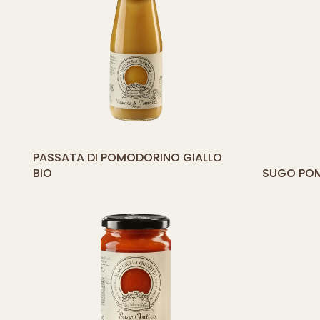
[yith_compare_button]
PASSATA DI POMODORINO GIALLO
AGGIUNGI
[
AL
BIO
SUGO POM
CARRELLO