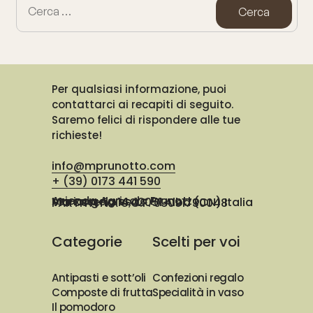
Per qualsiasi informazione, puoi
contattarci ai recapiti di seguito.
Saremo felici di rispondere alle tue
richieste!
info@mprunotto.com
+ (39) 0173 441 590
Azienda Agricola Prunotto Mariangela ssa
Via Osteria 14, 12051 Alba (CN) Italia
PARTITA IVA e C.F. 03091730048
Categorie
Scelti per voi
Antipasti e sott’oli
Confezioni regalo
Composte di frutta
Specialità in vaso
Il pomodoro